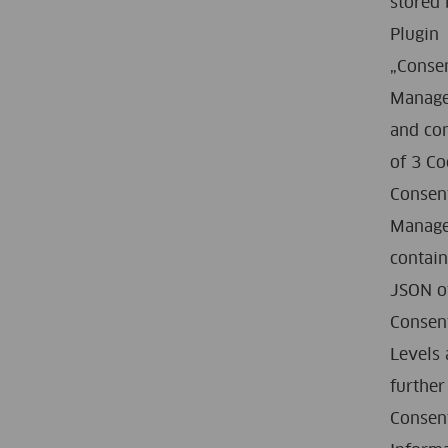
stored 
Plugin
„Conse
Manage
and con
of 3 Co
Consen
Manag
contai
JSON o
Consen
Levels
further
Consen