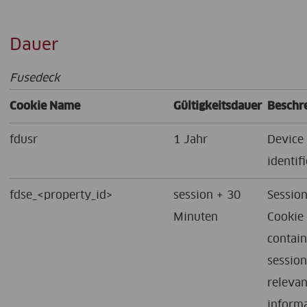
Dauer
Fusedeck
Cookie Name
Gültigkeitsdauer
Beschr
fdusr
1 Jahr
Device
identifi
fdse_<property_id>
session + 30
Sessio
Minuten
Cookie
contain
sessio
relevan
inform