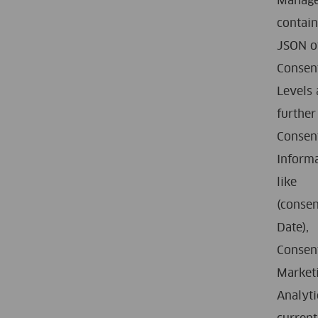
Manag
contai
JSON o
Consen
Levels
further
Consen
Inform
like
(consen
Date),
Consen
Market
Analyti