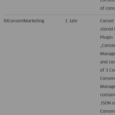
current
of cons
fdConsentMarketing
1 Jahr
Conset 
stored 
Plugin
„Conse
Manage
and con
of 3 Co
Consen
Manag
contai
JSON o
Consen