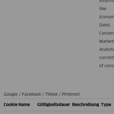
Inform
like
(consen
Date),
Consen
Market
Analyti
current
of cons
Google / Facebook / Tiktok / Pinterest
Cookie Name
Gültigkeitsdauer
Beschreibung
Type