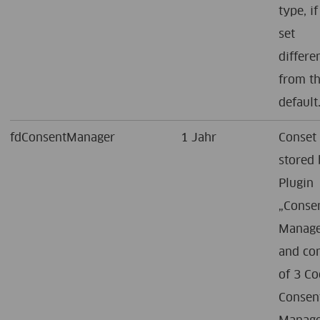
type, if 
set
differe
from t
default
fdConsentManager
1 Jahr
Conset 
stored 
Plugin
„Conse
Manage
and con
of 3 Co
Consen