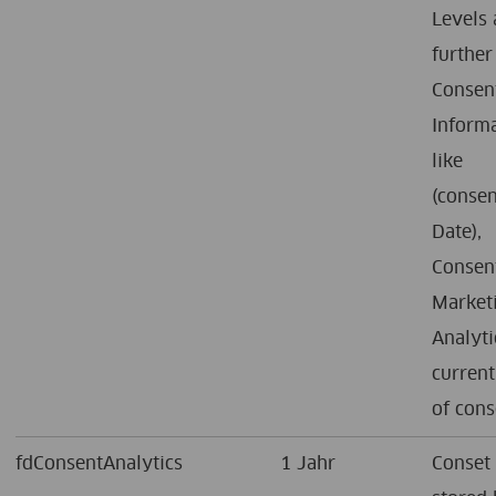
Levels
further
Consen
Inform
like
(consen
Date),
Consen
Market
Analyti
current
of cons
fdConsentAnalytics
1 Jahr
Conset 