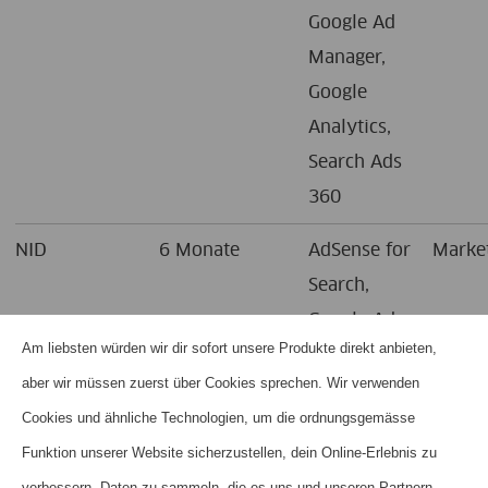
Google Ad
Manager,
Google
Analytics,
Search Ads
360
NID
6 Monate
AdSense for
Marke
Search,
Google Ads
Am liebsten würden wir dir sofort unsere Produkte direkt anbieten,
OTZ
1 Monat
Google
Tracki
aber wir müssen zuerst über Cookies sprechen. Wir verwenden
Analytics
Cookies und ähnliche Technologien, um die ordnungsgemässe
Funktion unserer Website sicherzustellen, dein Online-Erlebnis zu
HSID
2 Jahre
Google
Marke
verbessern, Daten zu sammeln, die es uns und unseren Partnern