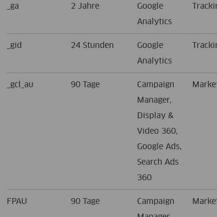
_ga
2 Jahre
Google
Tracki
Analytics
_gid
24 Stunden
Google
Tracki
Analytics
_gcl_au
90 Tage
Campaign
Marke
Manager,
Display &
Video 360,
Google Ads,
Search Ads
360
FPAU
90 Tage
Campaign
Marke
Manager,