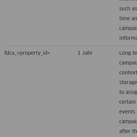
such as
time a
campai
informa
fdca_<property_id>
1 Jahr
Long t
campai
contex
storage
to assi
certain
events 
campai
after t