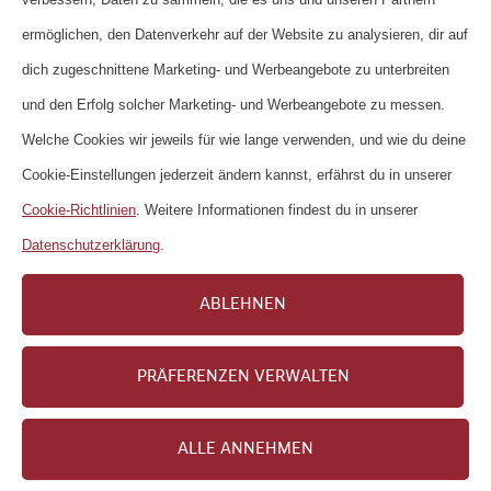
SOCS
1 Jahr 1 Monat
Used by
Marke
ermöglichen, den Datenverkehr auf der Website zu analysieren, dir auf
Google to
dich zugeschnittene Marketing- und Werbeangebote zu unterbreiten
store a user’s
und den Erfolg solcher Marketing- und Werbeangebote zu messen.
state
Welche Cookies wir jeweils für wie lange verwenden, und wie du deine
regarding
Cookie-Einstellungen jederzeit ändern kannst, erfährst du in unserer
their cookie
Cookie-Richtlinien
. Weitere Informationen findest du in unserer
choices
Datenschutzerklärung
.
_fbp
3 Monate
Facebook
Marke
ABLEHNEN
_ttp
13 Monate
TikTok
Marke
PRÄFERENZEN VERWALTEN
_pinterest_sess
1 Jahr
Pinterest
Marke
ALLE ANNEHMEN
_pin_unauth
1 Jahr
Pinterest
Marke