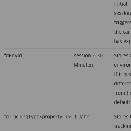
initial
sessio
trigger
the ca
has exp
fdEnvld
session + 30
Stores 
Minuten
enviro
if it is 
differe
from t
default
fdTrackingType<property_id>
1 Jahr
Stores 
trackin