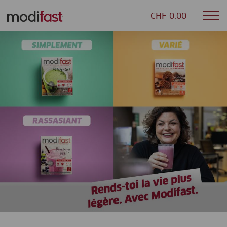
CHF 0.00
Mob
Modifast
nav