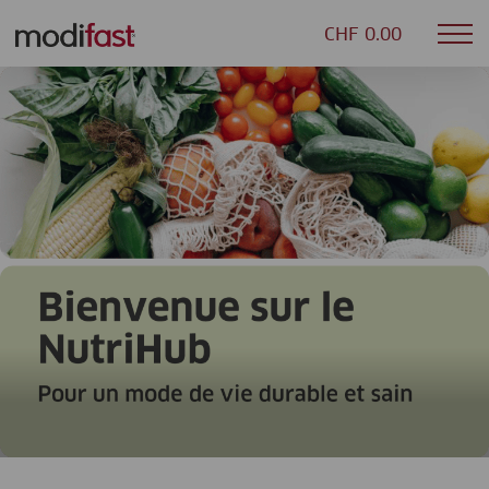
CHF 0.00
Mob
Modifast
nav