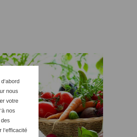
s d’abord
our nous
er votre
u’à nos
r des
l’efficacité