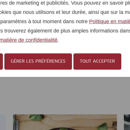
es de marketing et publicités. Vous pouvez en savoir pl
okies que nous utilisons et leur durée, ainsi que sur la 
s paramètres à tout moment dans notre
Politique en mati
us trouverez également de plus amples informations dan
Protéines à la place de
B
matière de confidentialité
.
accompagnements
rassasiants
GÉRER LES PRÉFÉRENCES
TOUT ACCEPTER