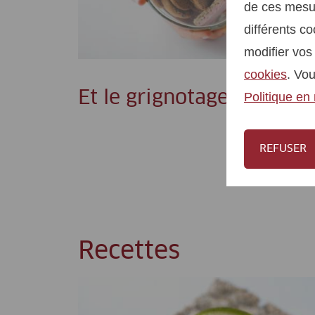
de ces mesur
différents co
modifier vo
cookies
. Vo
Et le grignotage?
Politique en 
REFUSER
Recettes