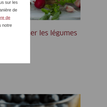
us sur les
manière de
ère de
s notre
ien cuisiner les légumes