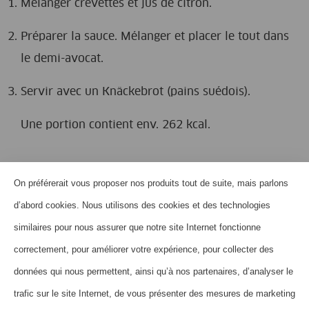
Mélanger crevettes et jus de citron.
Préparer la sauce. Mélanger et placer le tout dans
le demi-avocat.
Servir avec un Knäckebrot (pains suédois).
Une portion contient env. 262 kcal.
On préférerait vous proposer nos produits tout de suite, mais parlons
HOME
d’abord cookies. Nous utilisons des cookies et des technologies
QUI SOMMES-NOUS?
similaires pour nous assurer que notre site Internet fonctionne
CONTACT
correctement, pour améliorer votre expérience, pour collecter des
données qui nous permettent, ainsi qu’à nos partenaires, d’analyser le
FOIRE AUX QUESTIONS
trafic sur le site Internet, de vous présenter des mesures de marketing
NEWSLETTER