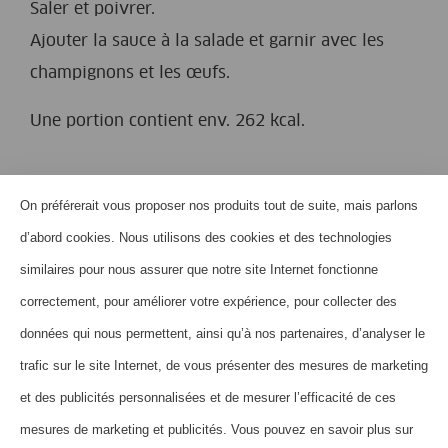
Saler et poivrer.
Ajouter la sauce à la salade et garnir avec les
champignons et les œufs.
Une portion contient env. 262 kcal.
On préférerait vous proposer nos produits tout de suite, mais parlons
HOME
d’abord cookies. Nous utilisons des cookies et des technologies
QUI SOMMES-NOUS?
similaires pour nous assurer que notre site Internet fonctionne
CONTACT
correctement, pour améliorer votre expérience, pour collecter des
données qui nous permettent, ainsi qu’à nos partenaires, d’analyser le
FOIRE AUX QUESTIONS
trafic sur le site Internet, de vous présenter des mesures de marketing
NEWSLETTER
et des publicités personnalisées et de mesurer l’efficacité de ces
MENTIONS LÉGALES
mesures de marketing et publicités. Vous pouvez en savoir plus sur
DÉCLARATION DE PROTECTION DES