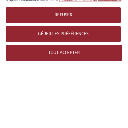
QUI SOMMES-NOUS?
REFUSER
CONTACT
FOIRE AUX QUESTIONS
GÉRER LES PRÉFÉRENCES
NEWSLETTER
MENTIONS LÉGALES
TOUT ACCEPTER
DÉCLARATION DE PROTECTION DES
DONNÉES
DIRECTIVES RELATIVES AUX COOKIES
IMPRESSUM
CARRIÈRE