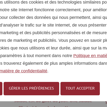
s utilisons des cookies et des technologies similaires p
notre site Internet fonctionne correctement, pour amélior
pour collecter des données qui nous permettent, ainsi q
d’analyser le trafic sur le site Internet, de vous présente
arketing et des publicités personnalisées et de mesurer 
es de marketing et publicités. Vous pouvez en savoir pl
okies que nous utilisons et leur durée, ainsi que sur la 
s paramètres à tout moment dans notre
Politique en mati
us trouverez également de plus amples informations dan
matière de confidentialité
.
Doucette aux champignons et aux
œufs - 262 kcal
GÉRER LES PRÉFÉRENCES
TOUT ACCEPTER
Pendant les saisons froides aussi, la
salade est au goût du jour. Une salade