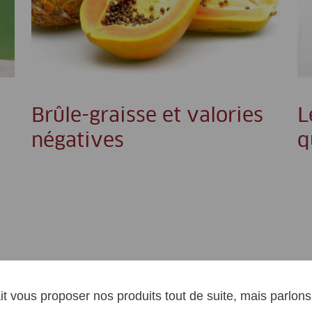
Brûle-graisse et valories
L
négatives
q
it vous proposer nos produits tout de suite, mais parlon