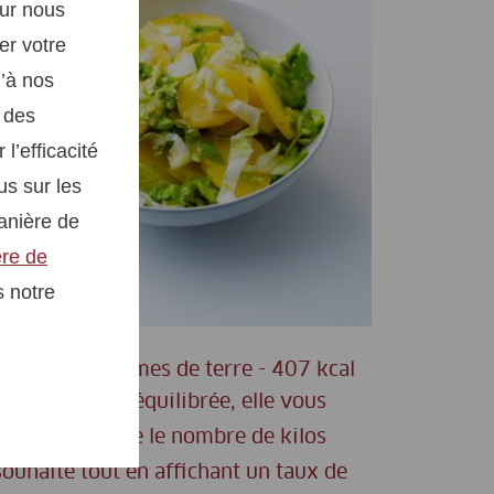
our nous
er votre
u’à nos
r des
l’efficacité
us sur les
manière de
ère de
s notre
Salade de pommes de terre - 407 kcal
Savoureuse et équilibrée, elle vous
aide à atteindre le nombre de kilos
souhaité tout en affichant un taux de