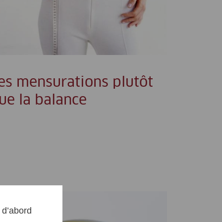
es mensurations plutôt
ue la balance
s d’abord