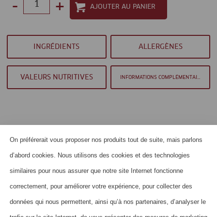
-
+
Select
quantity
between
INGRÉDIENTS
ALLERGÈNES
1
and
VALEURS NUTRITIVES
INFORMATIONS COMPLÉMENTAIRES
100
On préférerait vous proposer nos produits tout de suite, mais parlons
HOME
d’abord cookies. Nous utilisons des cookies et des technologies
QUI SOMMES-NOUS?
similaires pour nous assurer que notre site Internet fonctionne
CONTACT
correctement, pour améliorer votre expérience, pour collecter des
données qui nous permettent, ainsi qu’à nos partenaires, d’analyser le
FOIRE AUX QUESTIONS