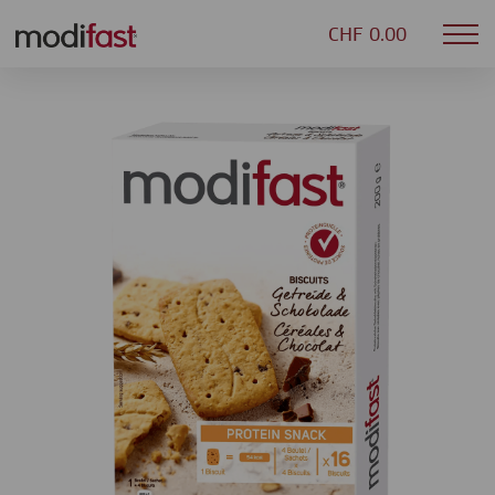
CHF 0.00
Mob
Modifast
nav