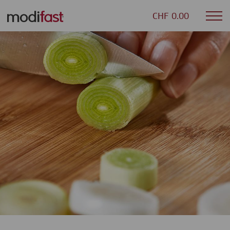
CHF 0.00
Mob
Modifast
nav