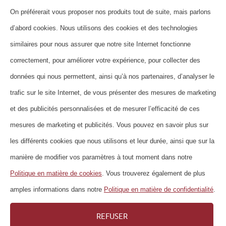
On préférerait vous proposer nos produits tout de suite, mais parlons
HOME
d’abord cookies. Nous utilisons des cookies et des technologies
QUI SOMMES-NOUS?
similaires pour nous assurer que notre site Internet fonctionne
CONTACT
correctement, pour améliorer votre expérience, pour collecter des
données qui nous permettent, ainsi qu’à nos partenaires, d’analyser le
FOIRE AUX QUESTIONS
trafic sur le site Internet, de vous présenter des mesures de marketing
NEWSLETTER
et des publicités personnalisées et de mesurer l’efficacité de ces
MENTIONS LÉGALES
mesures de marketing et publicités. Vous pouvez en savoir plus sur
DÉCLARATION DE PROTECTION DES
les différents cookies que nous utilisons et leur durée, ainsi que sur la
DONNÉES
manière de modifier vos paramètres à tout moment dans notre
DIRECTIVES RELATIVES AUX COOKIES
Politique en matière de cookies
. Vous trouverez également de plus
IMPRESSUM
amples informations dans notre
Politique en matière de confidentialité
.
CARRIÈRE
REFUSER