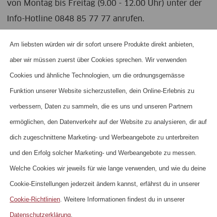
von Montag bis Freitag (9.00 - 12.00 Uhr) unter der
Info-Hotline 0848 85 77 77 anrufen.
Am liebsten würden wir dir sofort unsere Produkte direkt anbieten,
aber wir müssen zuerst über Cookies sprechen. Wir verwenden
HOME
Cookies und ähnliche Technologien, um die ordnungsgemässe
ÜBER UNS
Funktion unserer Website sicherzustellen, dein Online-Erlebnis zu
KONTAKT
verbessern, Daten zu sammeln, die es uns und unseren Partnern
ermöglichen, den Datenverkehr auf der Website zu analysieren, dir auf
HÄUFIGE FRAGEN
dich zugeschnittene Marketing- und Werbeangebote zu unterbreiten
NEWSLETTER
und den Erfolg solcher Marketing- und Werbeangebote zu messen.
NUTZUNGSBEDINGUNGEN
Welche Cookies wir jeweils für wie lange verwenden, und wie du deine
DATENSCHUTZERKLÄRUNG
Cookie-Einstellungen jederzeit ändern kannst, erfährst du in unserer
COOKIE-RICHTLINIEN
Cookie-Richtlinien
. Weitere Informationen findest du in unserer
IMPRESSUM
Datenschutzerklärung
.