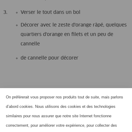
Verser le tout dans un bol
Décorer avec le zeste d'orange râpé, quelques
quartiers d'orange en filets et un peu de
cannelle
de cannelle pour décorer
On préférerait vous proposer nos produits tout de suite, mais parlons
HOME
d’abord cookies. Nous utilisons des cookies et des technologies
QUI SOMMES-NOUS?
similaires pour nous assurer que notre site Internet fonctionne
CONTACT
correctement, pour améliorer votre expérience, pour collecter des