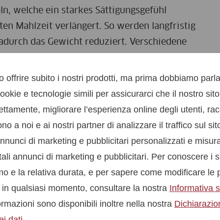
n, welche ein starkes Sättigungsgefühl
ten Mahlzeit verlängert. So werden langfristig
durch das Gewicht reduziert. Verschiedene
er, mehr Gewicht verloren, wenn die
 offrire subito i nostri prodotti, ma prima dobbiamo parla
ookie e tecnologie simili per assicurarci che il nostro sit
Hülsenfrüchten sind daher hervorragende
ettamente, migliorare l’esperienza online degli utenti, rac
igwaren hingegen bestehen vor allem aus
o a noi e ai nostri partner di analizzare il traffico sul si
ulinausschüttung im Körper den Fettabbau in
nunci di marketing e pubblicitari personalizzati e misura
inlagerung im Gewebe fördern.
ali annunci di marketing e pubblicitari. Per conoscere i s
 proteinreiche Produkte zu konsumieren. Alle
amo e la relativa durata, e per sapere come modificare le 
ochwertiges Milchprotein.
 in qualsiasi momento, consultare la nostra
Informativa s
rmazioni sono disponibili inoltre nella nostra
Dichiarazio
i dati
.