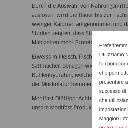
Durch die Auswahl von Nahrungsmittel
auslösen, wird die Dauer bis zur nächs
weniger Kalorien aufgenommen und da
Studien zeigten, dass Studienteilnehm
Mahlzeiten mehr Protein enthielten.
Preferiremmo
Utilizziamo c
Eiweiss in Fleisch, Fisch, Eiern und 
funzioni corr
Sattmacher. Beilagen wie Brot oder Te
che permetton
Kohlenhydraten, welche durch die Ins
presentare an
der Muskulatur hemmen und die Fette
successo di t
Modifast Diättipp: Achten Sie darauf,
che utilizzi
unsere Modifast Produkte enthalten h
impostazioni
Maggiori info
protezione de