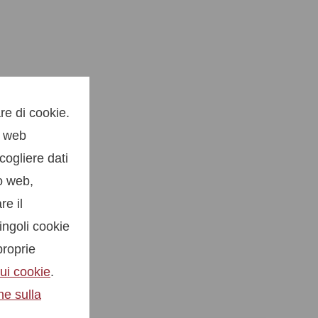
re di cookie.
o web
cogliere dati
to web,
re il
ingoli cookie
proprie
ui cookie
.
ne sulla