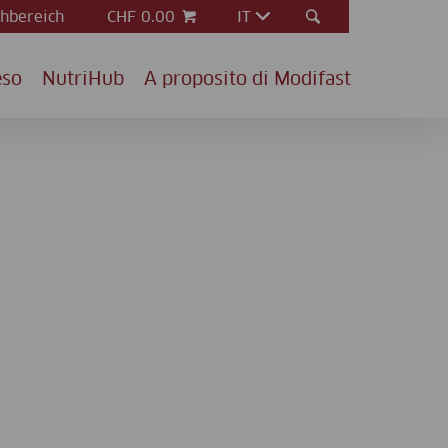
hbereich
CHF 0.00
IT
eso
NutriHub
A proposito di Modifast