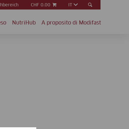
hbereich
CHF 0.00
IT
eso
NutriHub
A proposito di Modifast