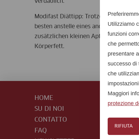
verdaulich.
Preferiremmo
Modifast Diättipp: Trotzdem soll auc
Utilizziamo c
besten anstelle eines anderen Kohlenh
funzioni corr
zusätzlichen kleinen Apfels täglich en
che permetton
Körperfett.
presentare an
successo di t
che utilizzi
impostazioni
Maggiori info
HOME
protezione de
SU DI NOI
CONTATTO
RIFIUTA
FAQ