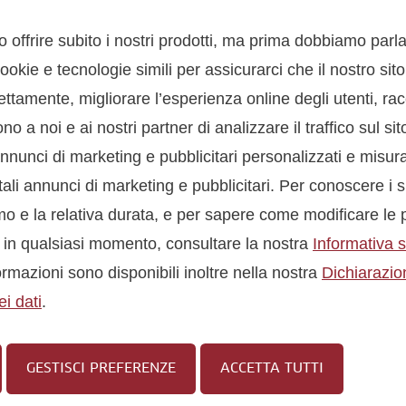
 offrire subito i nostri prodotti, ma prima dobbiamo parla
h der Apfel bewusst konsumiert werden, am
ookie e tecnologie simili per assicurarci che il nostro sit
ydratlieferanten. Die Kalorienmenge eines
ettamente, migliorare l’esperienza online degli utenti, rac
tspricht über ein Jahr ca. 2,5 Kilogramm
o a noi e ai nostri partner di analizzare il traffico sul si
nunci di marketing e pubblicitari personalizzati e misura
ali annunci di marketing e pubblicitari. Per conoscere i s
amo e la relativa durata, e per sapere come modificare le 
 in qualsiasi momento, consultare la nostra
Informativa s
rmazioni sono disponibili inoltre nella nostra
Dichiarazio
i dati
.
GESTISCI PREFERENZE
ACCETTA TUTTI