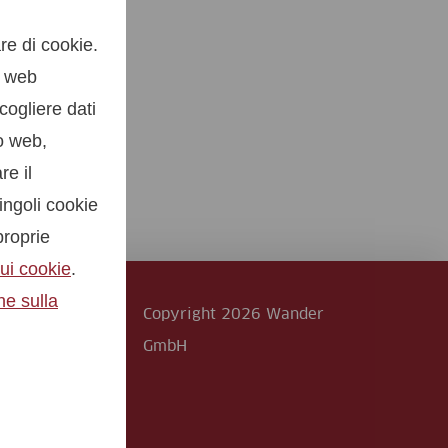
re di cookie.
o web
cogliere dati
to web,
re il
ingoli cookie
proprie
ui cookie
.
ne sulla
Copyright 2026 Wander
GmbH