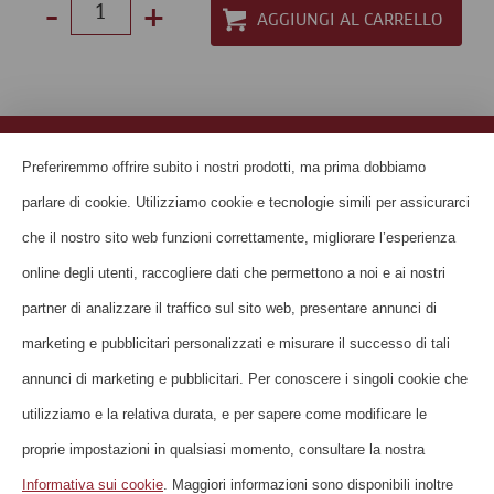
-
+
Select
quantity
between
1
HOME
Preferiremmo offrire subito i nostri prodotti, ma prima dobbiamo
and
SU DI NOI
parlare di cookie. Utilizziamo cookie e tecnologie simili per assicurarci
100
CONTATTO
che il nostro sito web funzioni correttamente, migliorare l’esperienza
online degli utenti, raccogliere dati che permettono a noi e ai nostri
FAQ
partner di analizzare il traffico sul sito web, presentare annunci di
NEWSLETTER
marketing e pubblicitari personalizzati e misurare il successo di tali
CONDIZIONI DI UTILIZZO
annunci di marketing e pubblicitari. Per conoscere i singoli cookie che
DICHIARAZIONE SULLA PROTEZIONE
utilizziamo e la relativa durata, e per sapere come modificare le
DEI DATI
proprie impostazioni in qualsiasi momento, consultare la nostra
DIRETTIVE SUI COOKIE
Informativa sui cookie
. Maggiori informazioni sono disponibili inoltre