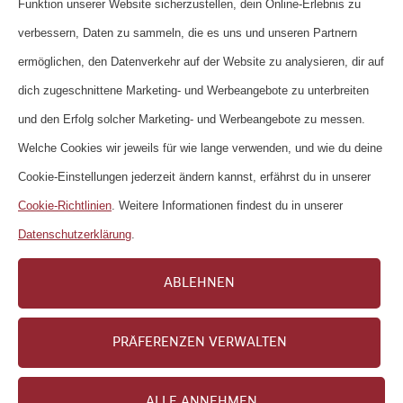
ÜBER UNS
Funktion unserer Website sicherzustellen, dein Online-Erlebnis zu
KONTAKT
verbessern, Daten zu sammeln, die es uns und unseren Partnern
ermöglichen, den Datenverkehr auf der Website zu analysieren, dir auf
HÄUFIGE FRAGEN
dich zugeschnittene Marketing- und Werbeangebote zu unterbreiten
NEWSLETTER
und den Erfolg solcher Marketing- und Werbeangebote zu messen.
NUTZUNGSBEDINGUNGEN
Welche Cookies wir jeweils für wie lange verwenden, und wie du deine
DATENSCHUTZERKLÄRUNG
Cookie-Einstellungen jederzeit ändern kannst, erfährst du in unserer
COOKIE-RICHTLINIEN
Cookie-Richtlinien
. Weitere Informationen findest du in unserer
IMPRESSUM
Datenschutzerklärung
.
KARRIERE
ABLEHNEN
PRÄFERENZEN VERWALTEN
Copyright 2026 Wander GmbH
ALLE ANNEHMEN