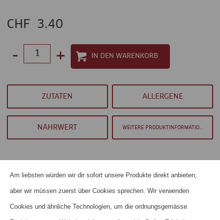
CHF
3.40
-
+
Select
quantity
between
ZUTATEN
ALLERGENE
1
and
NÄHRWERT
WEITERE PRODUKTINFORMATIONEN
100
Am liebsten würden wir dir sofort unsere Produkte direkt anbieten,
aber wir müssen zuerst über Cookies sprechen. Wir verwenden
HOME
Cookies und ähnliche Technologien, um die ordnungsgemässe