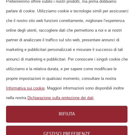
Preferiremmo offrire subito i nostri prodotti, ma prima dobbiamo
SU DI NOI
parlare di cookie. Utilizziamo cookie e tecnologie simili per assicurarci
CONTATTO
che il nostro sito web funzioni correttamente, migliorare l’esperienza
online degli utenti, raccogliere dati che permettono a noi e ai nostri
FAQ
partner di analizzare il traffico sul sito web, presentare annunci di
NEWSLETTER
marketing e pubblicitari personalizzati e misurare il successo di tali
CONDIZIONI DI UTILIZZO
annunci di marketing e pubblicitari. Per conoscere i singoli cookie che
DICHIARAZIONE SULLA PROTEZIONE
utilizziamo e la relativa durata, e per sapere come modificare le
DEI DATI
proprie impostazioni in qualsiasi momento, consultare la nostra
DIRETTIVE SUI COOKIE
Informativa sui cookie
. Maggiori informazioni sono disponibili inoltre
COLOPHON
nella nostra
Dichiarazione sulla protezione dei dati
.
CARRIERA
RIFIUTA
GESTISCI PREFERENZE