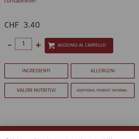
consapevole!"
CHF
3.40
-
+
Select
quantity
between
INGREDIENTI
ALLERGENI
1
and
VALORI NUTRITIVI
ADDITIONAL PRODUCT INFORMATION
100
HOME